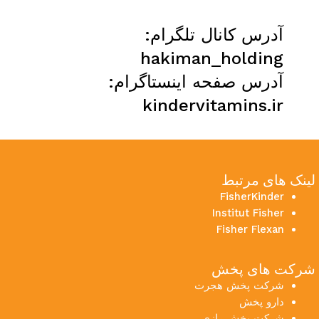
آدرس کانال تلگرام:
hakiman_holding
آدرس صفحه اینستاگرام:
kindervitamins.ir
لینک های مرتبط
FisherKinder
Institut Fisher
Fisher Flexan
شرکت های پخش
شرکت پخش هجرت
دارو پخش
شرکت پخش رازی